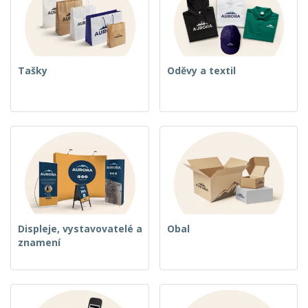
u
Tašky
Oděvy a textil
Displeje, vystavovatelé a
Obal
znamení