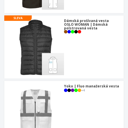
u
SLEVA
Dámská prošívaná vesta
OSLO WOMAN | Dámská
polstrovaná vesta
Yoko | Fluo manažerská vesta
+
4