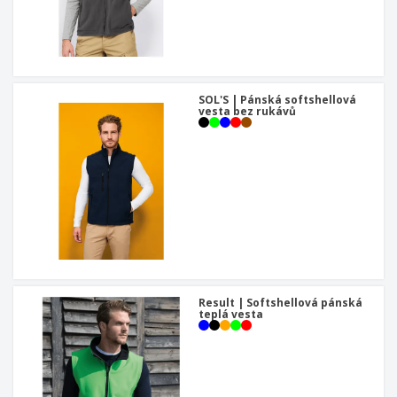
SOL'S | Pánská softshellová
vesta bez rukávů
Result | Softshellová pánská
teplá vesta