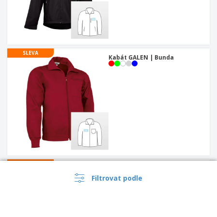
SLEVA
Kabát GALEN | Bunda
SLEVA
Fleecová podšívka žena GLACE
| Dámské zimní sako
Filtrovat podle