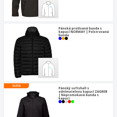
u
Pánská prošívaná bunda s
kapucí NORWAY | Polstrovaná
bunda
SLEVA
Pánský softshell s
odnímatelnou kapucí ZAGREB
| Nepromokavá bunda s
kapucí