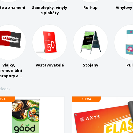
Vystavovatelé
Medaile
Per
íře a znamení
Samolepky, vinyly
Roll-up
Vinylový
Plakáty
Jídlo a cukroví
Ekol
a plakáty
Kufry a batohy
Štítky do Tiskárny
Knih
Vlajky,
Vystavovatelé
Stojany
Pul
remoniální
prapory a
Heraldický
prapory
sledek
EVA
SLEVA