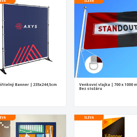
EVA
SLEVA
iřitelný Banner | 235x244,5cm
Venkovní vlajka | 700 x 1000 
Bez stožáru
EVA
SLEVA