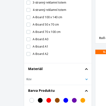
3-stranný reklamní totem
4-stranný reklamní totem
A-Board 100 x 140 cm
A-Board 50 x 70 cm
A-Board 70 x 100 cm
Roll
A-Board A0
A-Board A1
SL
A-Board A2
A-Board Design Compasso®
Materiál
A-Board Economy
A-stand držák menu akryl
Kov
Alu sada kůlů pro stan
Barva Produktu
Alu stan včetně tašky a sady kolíků
Appendo Plakátová kapsa
Banner LED-3