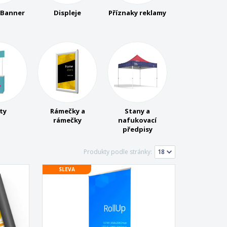
sonalizované dárky
 Banner
Displeje
Příznaky reklamy
ogické výrobky
y a katalogy
ty
Rámečky a
Stany a
rámečky
nafukovací
předpisy
Produkty podle stránky:
SLEVA