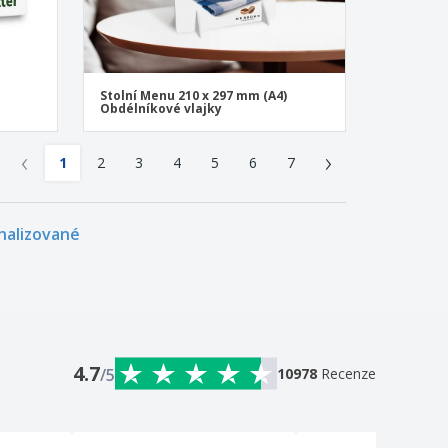
Stolní Menu 210 x 297 mm (A4)
Obdélníkové vlajky
‹
›
1
2
3
4
5
6
7
onalizované
4.7
/5
10978
Recenze