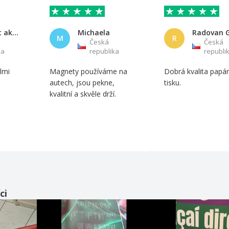
Movement akademie Hlinsko z.s.
Michaela
M
R
Česká
Česká
ka
republika
republi
elmi
Magnety používáme na
Dobrá kvalita papár
autech, jsou pekne,
tisku.
kvalitní a skvěle drží.
ci