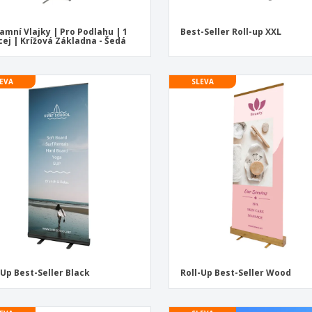
amní Vlajky | Pro Podlahu | 1
Best-Seller Roll-up XXL
cej | Krížová Základna - Šedá
EVA
SLEVA
-Up Best-Seller Black
Roll-Up Best-Seller Wood