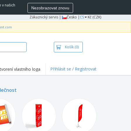
e v našich
Nezobrazovat znovu
Zákaznický servis
|
Česko |
CS
Kč (CZK)
rint.com
Košík
(0)
Přihlásit se / Registrovat
tvorení vlastního loga
hlights a promo
e
olečnost
ka a polokošile
vka
ovní aktivity
ce z domova
pravní boxy