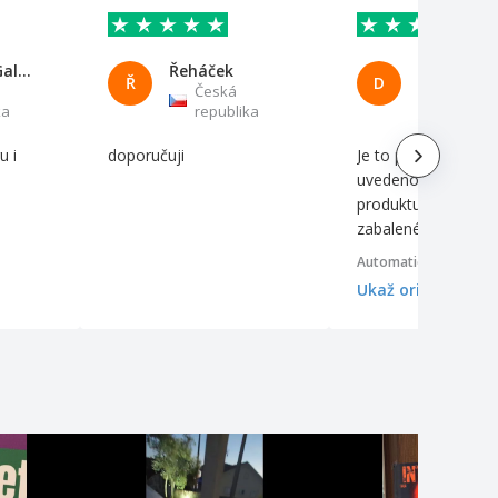
Radovan Galmus BOHEMIA SAFE
Řeháček
diana Gar
Ř
D
Česká
Česká
ka
republika
republi
u i
doporučuji
Je to přesně tak, ja
uvedeno v popisu
produktu, a velmi 
zabalené.
Automatický překlad
Ukaž originál