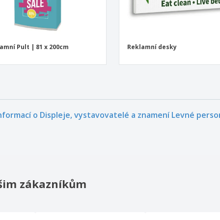
amní Pult | 81 x 200cm
Reklamní desky
informací o Displeje, vystavovatelé a znamení Levné pers
našim zákazníkům