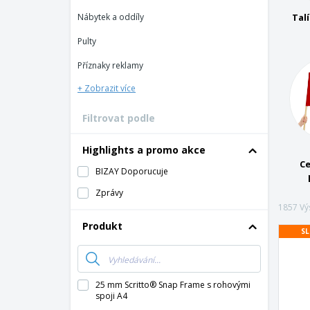
Vernostní karty
Nábytek a oddíly
Tal
Tričko
Pulty
Magnet
Příznaky reklamy
Vinylový Banner
+ Zobrazit více
Filtrovat podle
Highlights a promo akce
Ce
BIZAY Doporucuje
Zprávy
1857 Vý
Produkt
SL
25 mm Scritto® Snap Frame s rohovými
spoji A4