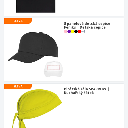
SLEVA
5 panelová detská cepice
Feniks | Detská cepice
+
4
SLEVA
Pirátská šála SPARROW |
Kuchařský šátek