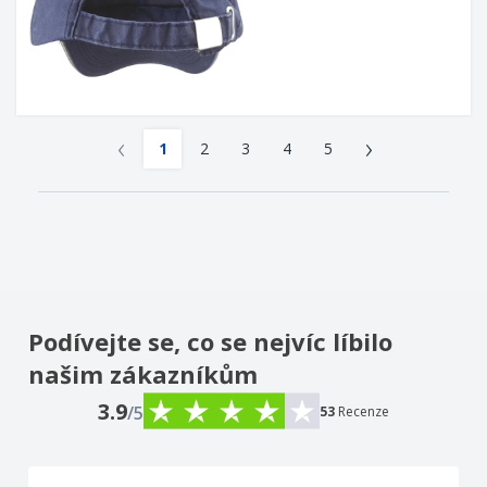
‹
›
1
2
3
4
5
Podívejte se, co se nejvíc líbilo
našim zákazníkům
3.9
/5
53
Recenze