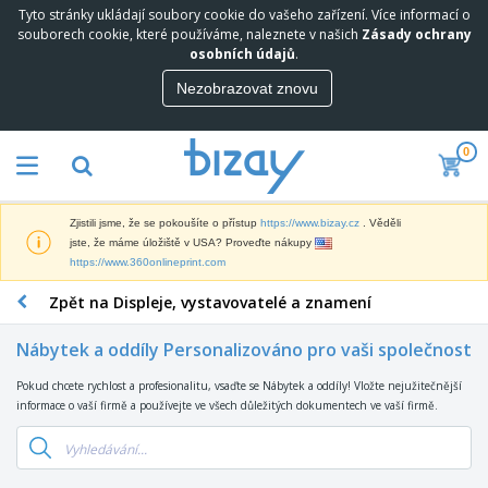
Tyto stránky ukládají soubory cookie do vašeho zařízení. Více informací o
N
souborech cookie, které používáme, naleznete v našich
Zásady ochrany
e
osobních údajů
.
j
p
Nezobrazovat znovu
M
r
a
o
r
d
0
k
á
P
e
v
r
t
a
o
i
n
Zjistili jsme, že se pokoušíte o přístup
https://www.bizay.cz
. Věděli
p
n
e
D
jste, že máme úložiště v USA? Proveďte nákupy
a
g
j
i
https://www.360onlineprint.com
g
o
š
s
a
v
í
Zpět na Displeje, vystavovatelé a znamení
p
c
ý
K
l
n
M
a
e
í
Nábytek a oddíly Personalizováno pro vaši společnost
a
n
j
P
t
c
e
r
Pokud chcete rychlost a profesionalitu, vsaďte se Nábytek a oddíly! Vložte nejužitečnější
T
e
e
a
e
informace o vaší firmě a používejte ve všech důležitých dokumentech ve vaší firmě.
a
r
l
V
d
š
i
á
y
m
k
á
r
s
O
e
y
l
s
t
b
t