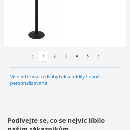
‹
›
1
2
3
4
5
Více informací o Nábytek a oddíly Levné
personalizované
Podívejte se, co se nejvíc líbilo
našim zákazníkům