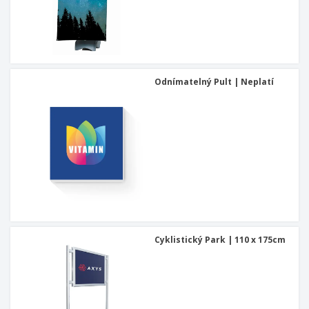
Odnímatelný Pult | Neplatí
Cyklistický Park | 110 x 175cm