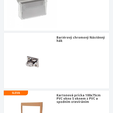
Bariérový chromový Nástěnný
hák
SLEVA
Kartonová prícka 100x75cm
PVC okno S oknem z PVC a
spodním otevíráním