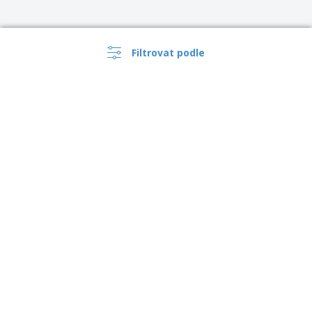
Filtrovat podle
›
Česko |
CS
(Kč CZK )