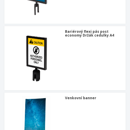
u
Bariérový flexi pás post
economy Držák cedulky A4
Venkovní banner