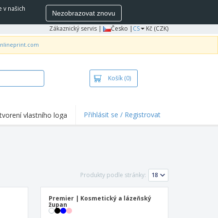
e v našich
Nezobrazovat znovu
Zákaznický servis
|
Česko |
CS
Kč (CZK)
nlineprint.com
Košík
(0)
Přihlásit se / Registrovat
tvorení vlastního loga
Produkty podle stránky:
Premier | Kosmetický a lázeňský
župan