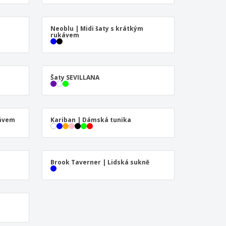
Neoblu | Midi šaty s krátkým
rukávem
Šaty SEVILLANA
kávem
Kariban | Dámská tunika
Brook Taverner | Lidská sukně