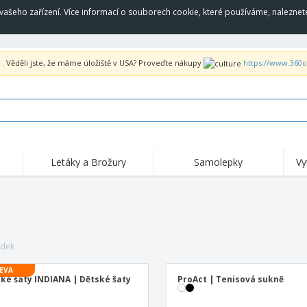
vašeho zařízení. Více informací o souborech cookie, které používáme, naleznet
. Věděli jste, že máme úložiště v USA? Proveďte nákupy
https://www.360o
Letáky a Brožury
Samolepky
Vy
edek
EVA
ké šaty INDIANA | Dětské šaty
ProAct | Tenisová sukně