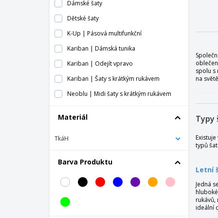
Dámské šaty
Dětské šaty
K-Up | Pásová multifunkční
Kariban | Dámská tunika
Společn
oblečení
Kariban | Odejít vpravo
spolu s
Kariban | Šaty s krátkým rukávem
na světě
Neoblu | Midi šaty s krátkým rukávem
Neoblu | Odejít vpravo
Materiál
Typy 
Premier | Kosmetický a lázeňský župan
Existuje
TkáH
ProAct | Tenisová sukně
typů šat
SUNNY šaty
Barva Produktu
Šaty SEVILLANA
Letní 
Šaty na párty
Jedná se
hluboké 
Skinni Fit | Šaty
rukávů, 
ideální 