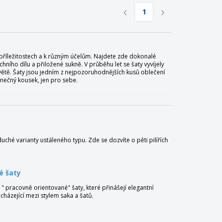
‹
›
1
 příležitostech a k různým účelům. Najdete zde dokonalé
hního dílu a přiložené sukně. V průběhu let se šaty vyvíjely
větě. Šaty jsou jedním z nejpozoruhodnějších kusů oblečení
inečný kousek, jen pro sebe.
ché varianty ustáleného typu. Zde se dozvíte o pěti pilířích
é šaty
 " pracovně orientované" šaty, které přinášejí elegantní
cházející mezi stylem saka a šatů.