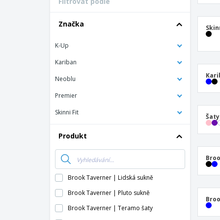
Filtrovat podle
Značka
Skin
K-Up
Kariban
Kari
Neoblu
Premier
Skinni Fit
Šaty
Produkt
Broo
Brook Taverner | Lidská sukně
Brook Taverner | Pluto sukně
Broo
Brook Taverner | Teramo šaty