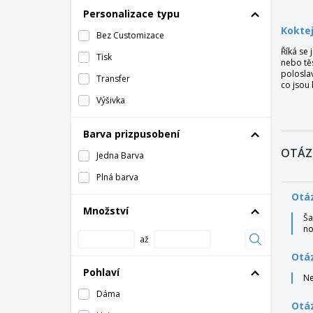
Personalizace typu
Koktej
Bez Customizace
Říká se 
Tisk
nebo tě
poloslav
Transfer
co jsou 
Výšivka
Barva prizpusobení
OTÁZ
Jedna Barva
Plná barva
Otáz
Množství
Ša
no
až
Otáz
Pohlaví
Ne
Dáma
Otáz