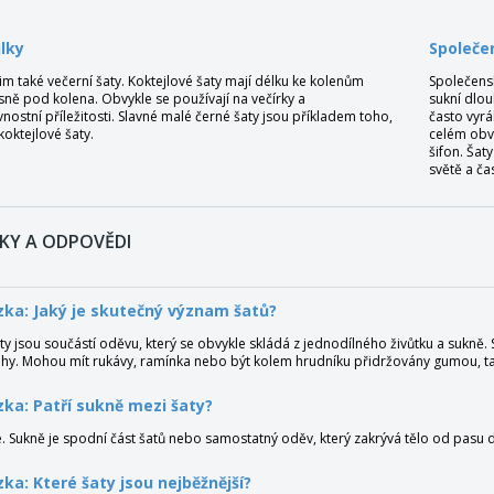
lky
Společe
jim také večerní šaty. Koktejlové šaty mají délku ke kolenům
Společensk
sně pod kolena. Obvykle se používají na večírky a
sukní dlou
nostní příležitosti. Slavné malé černé šaty jsou příkladem toho,
často vyrá
koktejlové šaty.
celém obvo
šifon. Šat
světě a ča
KY A ODPOVĚDI
ka: Jaký je skutečný význam šatů?
ty jsou součástí oděvu, který se obvykle skládá z jednodílného živůtku a sukně. S
hy. Mohou mít rukávy, ramínka nebo být kolem hrudníku přidržovány gumou, ta
ka: Patří sukně mezi šaty?
. Sukně je spodní část šatů nebo samostatný oděv, který zakrývá tělo od pasu d
ka: Které šaty jsou nejběžnější?