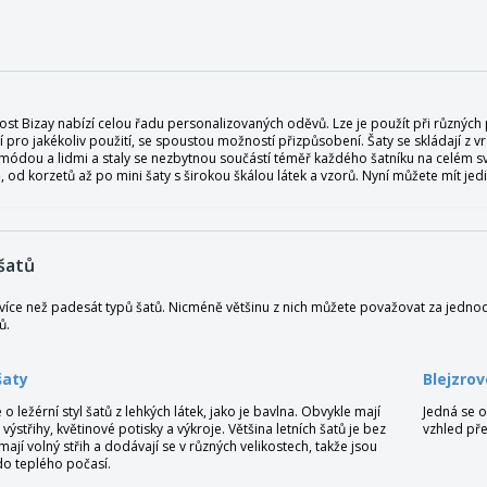
ost Bizay nabízí celou řadu personalizovaných oděvů. Lze je použít při různých
 pro jakékoliv použití, se spoustou možností přizpůsobení. Šaty se skládají z vrc
 módou a lidmi a staly se nezbytnou součástí téměř každého šatníku na celém s
, od korzetů až po mini šaty s širokou škálou látek a vzorů. Nyní můžete mít jed
šatů
 více než padesát typů šatů. Nicméně většinu z nich můžete považovat za jednodu
ů.
šaty
Blejzrov
 o ležérní styl šatů z lehkých látek, jako je bavlna. Obvykle mají
Jedná se o
výstřihy, květinové potisky a výkroje. Většina letních šatů je bez
vzhled pře
mají volný střih a dodávají se v různých velikostech, takže jsou
do teplého počasí.