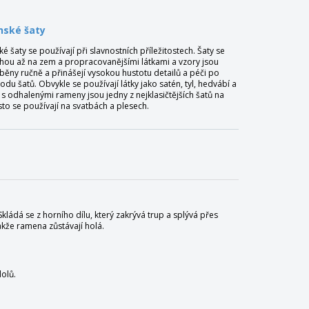
nské šaty
é šaty se používají při slavnostních příležitostech. Šaty se
hou až na zem a propracovanějšími látkami a vzory jsou
běny ručně a přinášejí vysokou hustotu detailů a péči po
du šatů. Obvykle se používají látky jako satén, tyl, hedvábí a
y s odhalenými rameny jsou jedny z nejklasičtějších šatů na
sto se používají na svatbách a plesech.
kládá se z horního dílu, který zakrývá trup a splývá přes
kže ramena zůstávají holá.
olů.