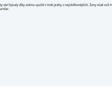
ty sárí bývaly díky svému využití v Indii jedny z nejoblíbenějších. Ženy však volí
uridar.