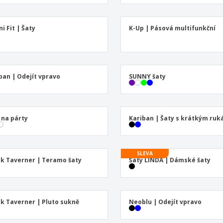
ni Fit | Šaty
K-Up | Pásová multifunkční
ban | Odejít vpravo
SUNNY šaty
 na párty
Kariban | Šaty s krátkým ru
SLEVA
k Taverner | Teramo šaty
Šaty LINDA | Dámské šaty
k Taverner | Pluto sukně
Neoblu | Odejít vpravo