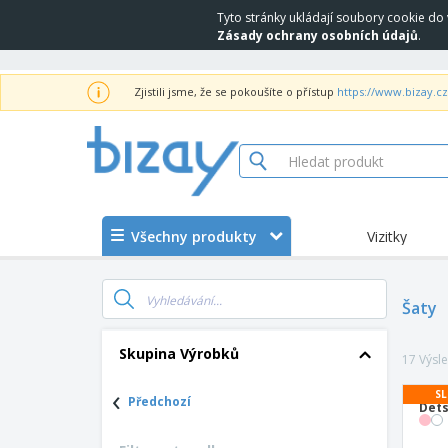
Tyto stránky ukládají soubory cookie do 
Zásady ochrany osobních údajů
.
Zjistili jsme, že se pokoušíte o přístup
https://www.bizay.cz
Všechny produkty
Vizitky
Šaty
Skupina Výrobků
17 Výsl
‹
SL
Předchozí
Dets